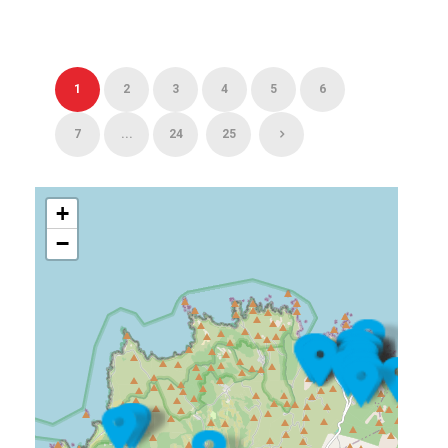
1
2
3
4
5
6
7
...
24
25
+
−