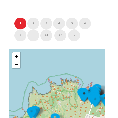
1
2
3
4
5
6
7
...
24
25
+
−