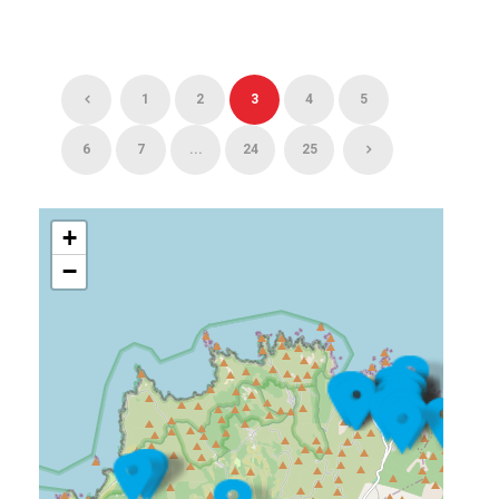
1
2
3
4
5
6
7
...
24
25
+
−