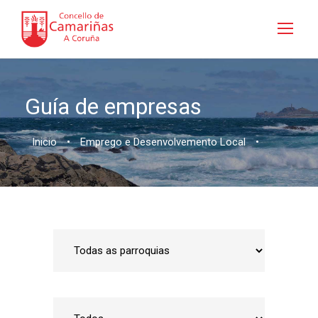
Guía de empresas
Inicio
•
Emprego e Desenvolvemento Local
•