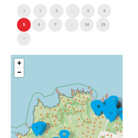
1
2
...
3
4
5
6
7
...
24
25
+
−