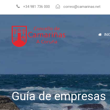
+34 981 736 000
correo@camarinas.net
INI
Guía de empresas