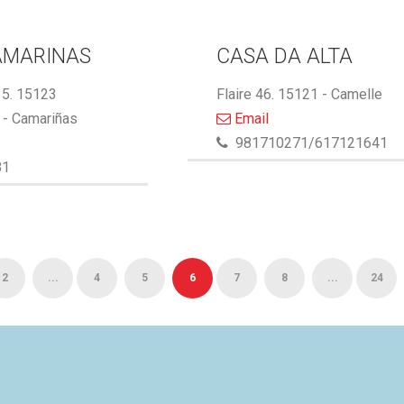
AMARINAS
CASA DA ALTA
5. 15123
Flaire 46. 15121 - Camelle
- Camariñas
Email
981710271/617121641
81
2
...
4
5
6
7
8
...
24