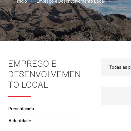
Inicio
•
Emprego e Desenvolvemento Local
•
EMPREGO E
DESENVOLVEMEN
TO LOCAL
Presentación
Actualidade