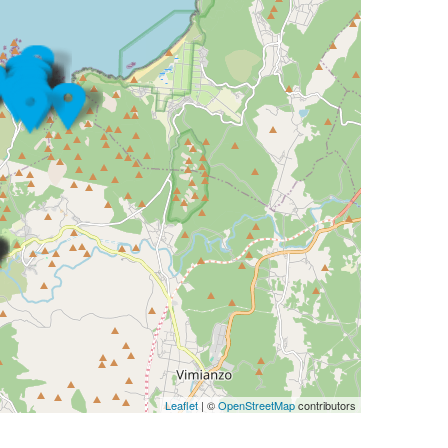
Leaflet
| ©
OpenStreetMap
contributors