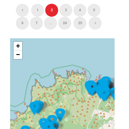
1
2
3
4
5
6
7
...
24
25
+
−