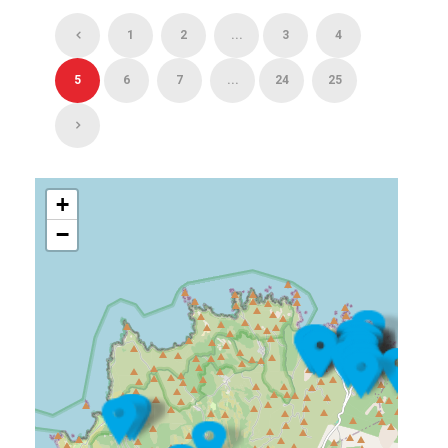
1
2
...
3
4
5
6
7
...
24
25
+
−