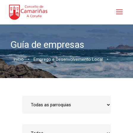
Guía de empresas
Inicio
•
Emprego e Desenvolvemento Local
•