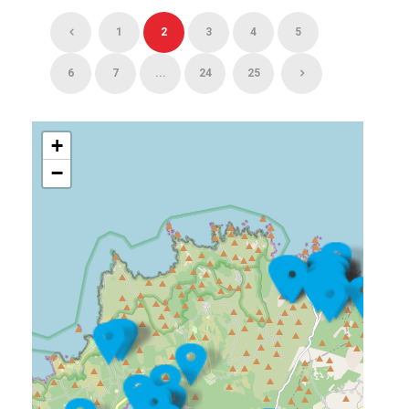
1
2
3
4
5
6
7
...
24
25
+
−