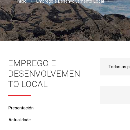
Inicio
•
Emprego e Desenvolvemento Local
•
EMPREGO E
DESENVOLVEMEN
TO LOCAL
Presentación
Actualidade