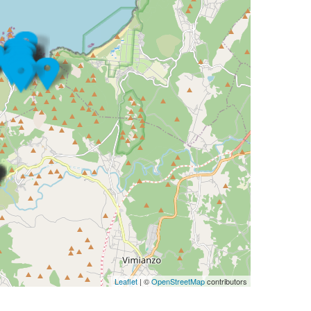
Leaflet
| ©
OpenStreetMap
contributors