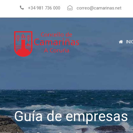
+34 981 736 000
correo@camarinas.net
INI
Guía de empresas