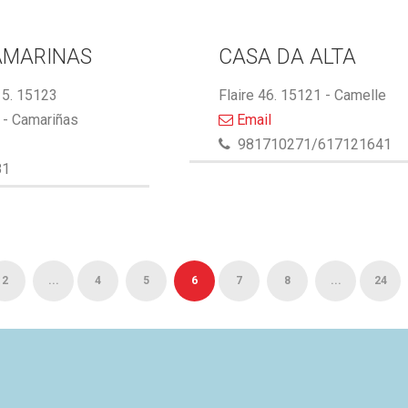
AMARINAS
CASA DA ALTA
5. 15123
Flaire 46. 15121 - Camelle
- Camariñas
Email
981710271/617121641
81
2
...
4
5
6
7
8
...
24