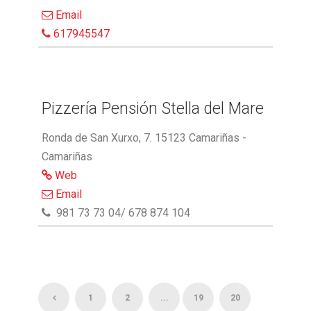
Email
617945547
Pizzería Pensión Stella del Mare
Ronda de San Xurxo, 7. 15123 Camariñas -
Camariñas
Web
Email
981 73 73 04/ 678 874 104
1
2
...
19
20