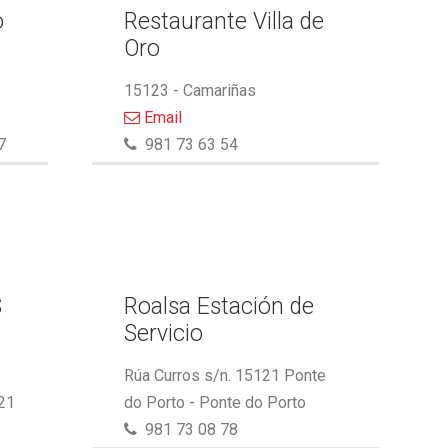
o
Restaurante Villa de
Oro
15123 - Camariñas
Email
7
981 73 63 54
S
Roalsa Estación de
Servicio
Rúa Curros s/n. 15121 Ponte
21
do Porto - Ponte do Porto
981 73 08 78