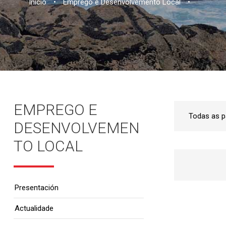
Inicio
•
Emprego e Desenvolvemento Local
•
EMPREGO E
DESENVOLVEMEN
TO LOCAL
Presentación
Actualidade