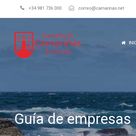
+34 981 736 000
correo@camarinas.net
INI
Guía de empresas