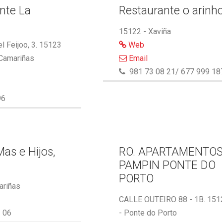
nte La
Restaurante o arinh
15122 - Xaviña
l Feijoo, 3. 15123
Web
 Camariñas
Email
981 73 08 21/ 677 999 18
96
as e Hijos,
RO. APARTAMENTO
PAMPIN PONTE DO
PORTO
ariñas
CALLE OUTEIRO 88 - 1B. 151
 06
- Ponte do Porto