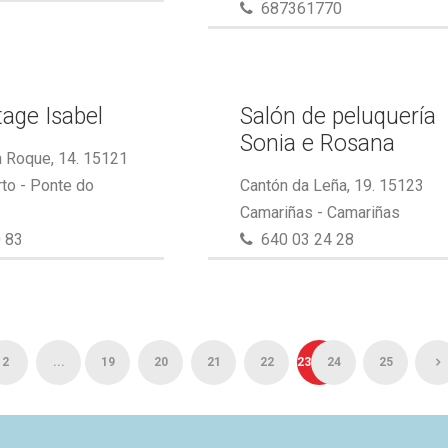
687361770
tage Isabel
Salón de peluquería
Sonia e Rosana
 Roque, 14. 15121
to - Ponte do
Cantón da Leña, 19. 15123
Camariñas - Camariñas
 83
640 03 24 28
2
...
19
20
21
22
23
24
25