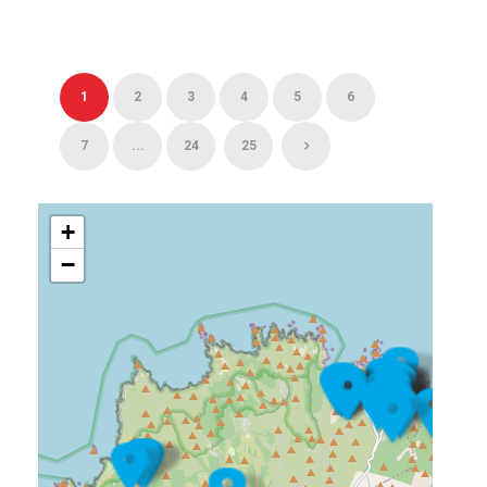
1
2
3
4
5
6
7
...
24
25
+
−