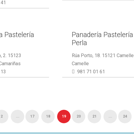
 41
a Pastelería
Panadería Pastelería
Perla
, 2. 15123
Rúa Porto, 18. 15121 Camelle
 Camariñas
Camelle
 13
981 71 01 61
2
...
17
18
19
20
21
...
24