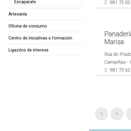
Escaparate
981 73 02
Artesanía
Oficina de consumo
Panaderí
Centro de iniciativas e formación
Marisa
Ligazóns de interese
Rúa do Prado
Camariñas -
981 73 62
1