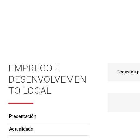
Inicio
•
Emprego e Desenvolvemento Local
•
EMPREGO E
DESENVOLVEMEN
TO LOCAL
Presentación
Actualidade