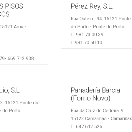
S PISOS
Pérez Rey, S.L.
COS
Rúa Outeiro, 94. 15121 Ponte
 15121 Arou -
do Porto - Ponte do Porto
981 73 00 39
981 70 50 10
79- 669 712 938
io, S.L
Panadería Barcia
(Forno Novo)
53. 15121 Ponte do
e do Porto
Rúa da Cruz de Cedeira, 9.
15123 Camariñas - Camariña
647 612 526