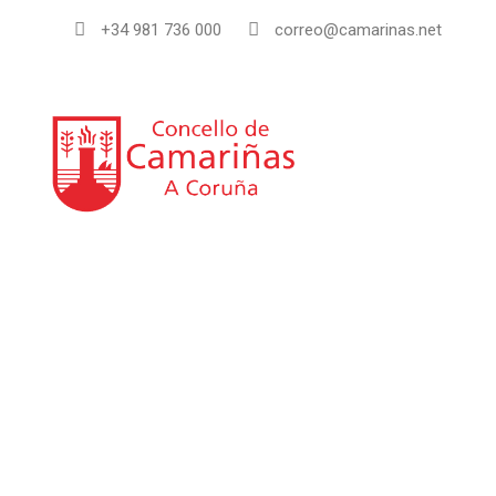
+34 981 736 000
correo@camarinas.net
INI
Guía de empresas