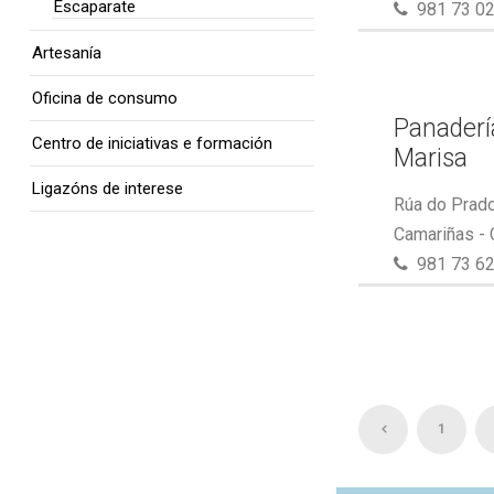
Escaparate
981 73 02
Artesanía
Oficina de consumo
Panaderí
Centro de iniciativas e formación
Marisa
Ligazóns de interese
Rúa do Prado
Camariñas -
981 73 62
1