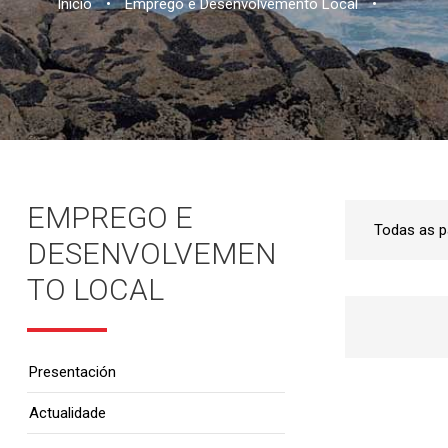
Inicio
•
Emprego e Desenvolvemento Local
•
EMPREGO E
DESENVOLVEMEN
TO LOCAL
Presentación
Actualidade