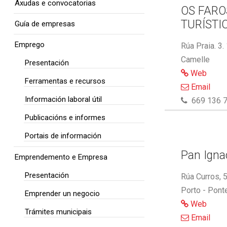
Axudas e convocatorias
OS FARO
TURÍSTI
Guía de empresas
Emprego
Rúa Praia. 3.
Camelle
Presentación
Web
Ferramentas e recursos
Email
Información laboral útil
669 136 7
Publicacións e informes
Portais de información
Pan Ignac
Emprendemento e Empresa
Presentación
Rúa Curros, 
Porto - Pont
Emprender un negocio
Web
Trámites municipais
Email