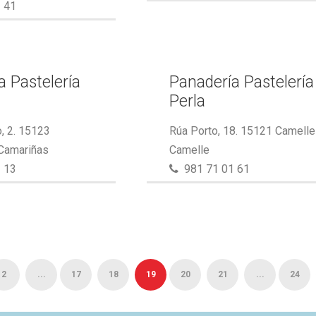
 41
a Pastelería
Panadería Pastelería
Perla
, 2. 15123
Rúa Porto, 18. 15121 Camelle
 Camariñas
Camelle
 13
981 71 01 61
2
...
17
18
19
20
21
...
24