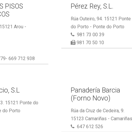
S PISOS
Pérez Rey, S.L.
COS
Rúa Outeiro, 94. 15121 Ponte
 15121 Arou -
do Porto - Ponte do Porto
981 73 00 39
981 70 50 10
79- 669 712 938
io, S.L
Panadería Barcia
(Forno Novo)
53. 15121 Ponte do
e do Porto
Rúa da Cruz de Cedeira, 9.
15123 Camariñas - Camariña
647 612 526