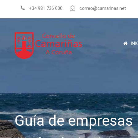
+34 981 736 000
correo@camarinas.net
INI
Guía de empresas