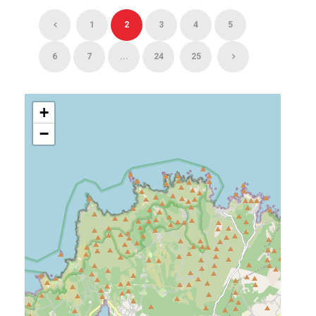
1
2
3
4
5
6
7
...
24
25
+
−