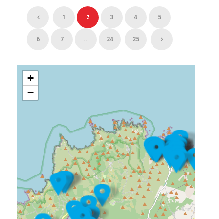
1
2
3
4
5
6
7
...
24
25
+
−