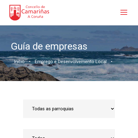
Guía de empresas
Inicio
•
Emprego e Desenvolvemento Local
•