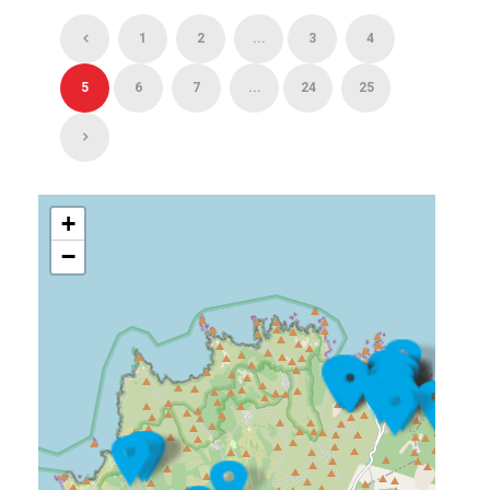
1
2
...
3
4
5
6
7
...
24
25
+
−