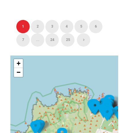
1
2
3
4
5
6
7
...
24
25
+
−