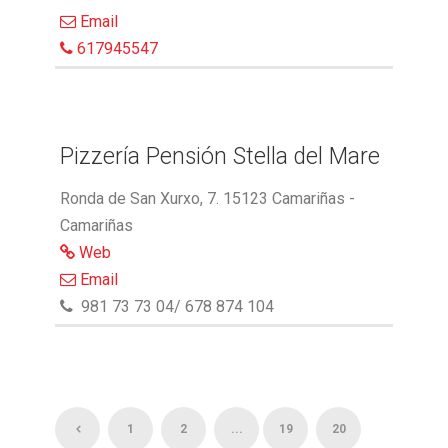
Email
617945547
Pizzería Pensión Stella del Mare
Ronda de San Xurxo, 7. 15123 Camariñas -
Camariñas
Web
Email
981 73 73 04/ 678 874 104
1
2
...
19
20