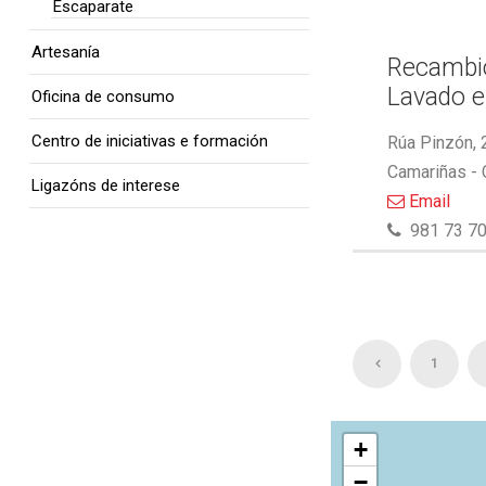
Escaparate
Artesanía
Recambio
Lavado e
Oficina de consumo
Centro de iniciativas e formación
Rúa Pinzón, 
Camariñas -
Ligazóns de interese
Email
981 73 70
1
+
−