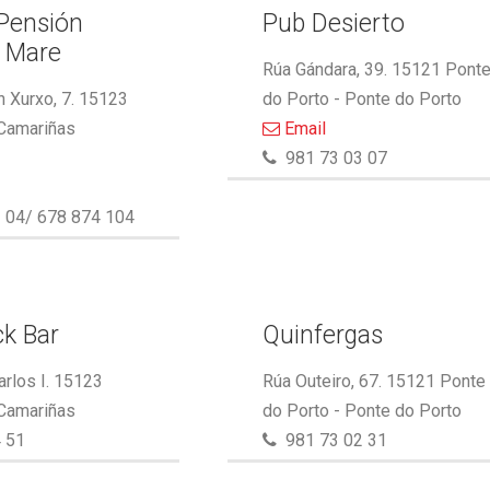
 Pensión
Pub Desierto
l Mare
Rúa Gándara, 39. 15121 Pont
 Xurxo, 7. 15123
do Porto - Ponte do Porto
 Camariñas
Email
981 73 03 07
 04/ 678 874 104
k Bar
Quinfergas
arlos I. 15123
Rúa Outeiro, 67. 15121 Ponte
 Camariñas
do Porto - Ponte do Porto
 51
981 73 02 31