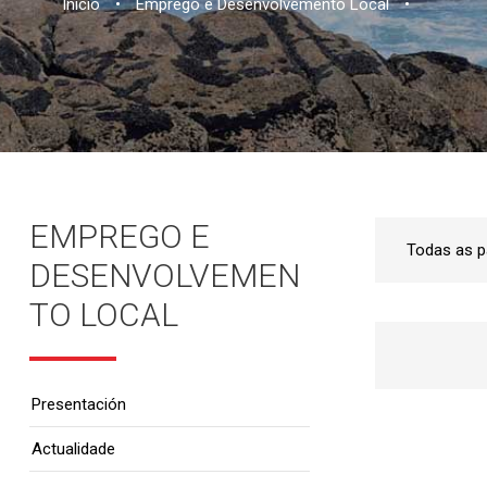
Inicio
•
Emprego e Desenvolvemento Local
•
EMPREGO E
DESENVOLVEMEN
TO LOCAL
Presentación
Actualidade