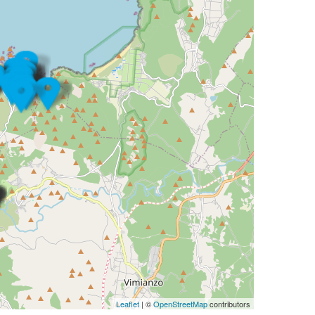
Leaflet
| ©
OpenStreetMap
contributors