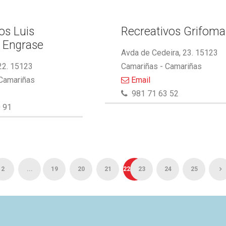
s Luis
Recreativos Grifoma
 Engrase
Avda de Cedeira, 23. 15123
22. 15123
Camariñas - Camariñas
 Camariñas
Email
981 71 63 52
 91
2
...
19
20
21
22
23
24
25