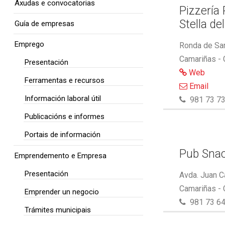
Axudas e convocatorias
Pizzería
Stella de
Guía de empresas
Emprego
Ronda de San
Camariñas -
Presentación
Web
Ferramentas e recursos
Email
Información laboral útil
981 73 73
Publicacións e informes
Portais de información
Pub Snac
Emprendemento e Empresa
Presentación
Avda. Juan C
Camariñas -
Emprender un negocio
981 73 64
Trámites municipais