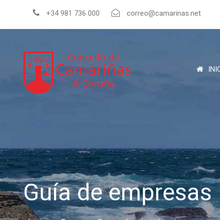
+34 981 736 000
correo@camarinas.net
INI
Guía de empresas