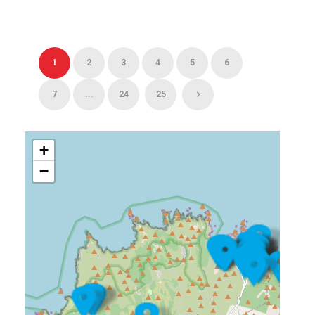
1
2
3
4
5
6
7
...
24
25
+
−