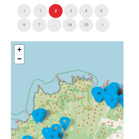
1
2
3
4
5
6
7
...
24
25
+
−