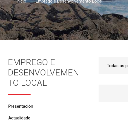
Inicio
•
Emprego e Desenvolvemento Local
•
EMPREGO E
DESENVOLVEMEN
TO LOCAL
Presentación
Actualidade