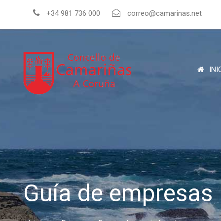
+34 981 736 000
correo@camarinas.net
INI
Guía de empresas