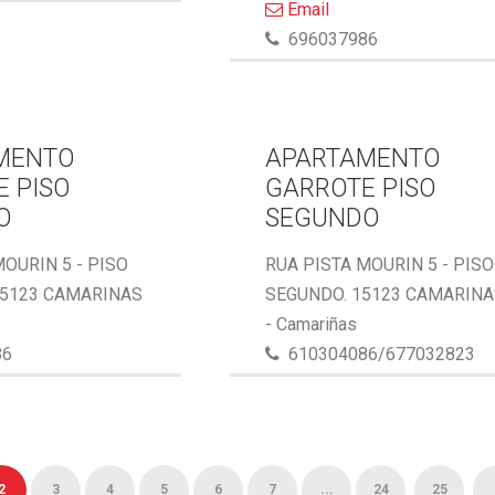
Email
696037986
MENTO
APARTAMENTO
 PISO
GARROTE PISO
O
SEGUNDO
MOURIN 5 - PISO
RUA PISTA MOURIN 5 - PISO
15123 CAMARINAS
SEGUNDO. 15123 CAMARIN
- Camariñas
86
610304086/677032823
2
3
4
5
6
7
...
24
25