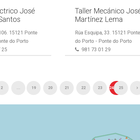
éctrico José
Taller Mecánico Jos
Santos
Martínez Lema
 106. 15121 Ponte
Rúa Esquipa, 33. 15121 Pont
onte do Porto
do Porto - Ponte do Porto
 25
981 73 01 29
2
...
19
20
21
22
23
24
25