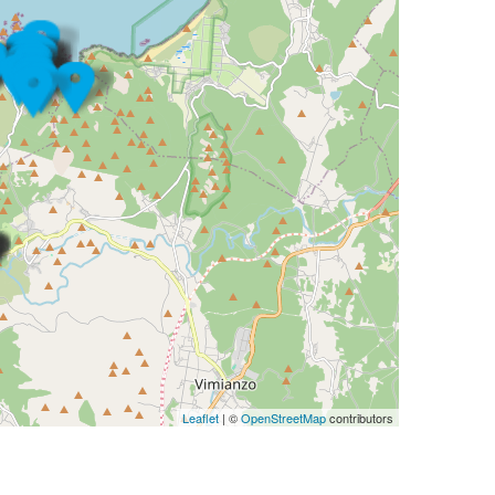
Leaflet
| ©
OpenStreetMap
contributors