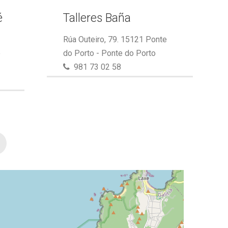
é
Talleres Baña
Rúa Outeiro, 79. 15121 Ponte
e
do Porto - Ponte do Porto
981 73 02 58