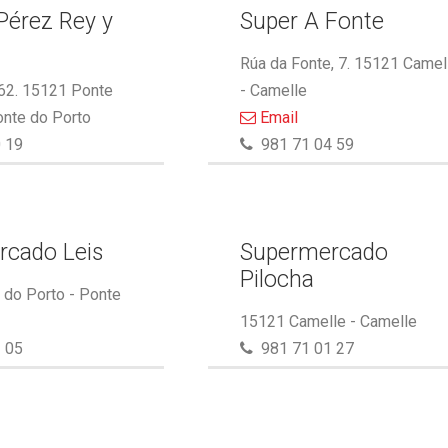
Pérez Rey y
Super A Fonte
.
Rúa da Fonte, 7. 15121 Camel
 62. 15121 Ponte
- Camelle
onte do Porto
Email
 19
981 71 04 59
rcado Leis
Supermercado
Pilocha
do Porto - Ponte
15121 Camelle - Camelle
 05
981 71 01 27