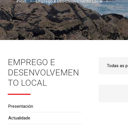
Inicio
•
Emprego e Desenvolvemento Local
•
EMPREGO E
DESENVOLVEMEN
TO LOCAL
Presentación
Actualidade