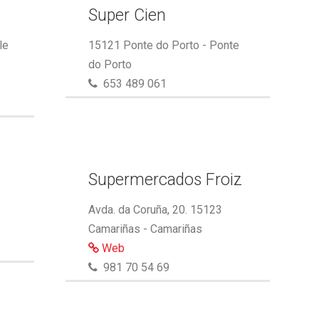
Super Cien
le
15121 Ponte do Porto - Ponte
do Porto
653 489 061
Supermercados Froiz
Avda. da Coruña, 20. 15123
Camariñas - Camariñas
Web
981 70 54 69