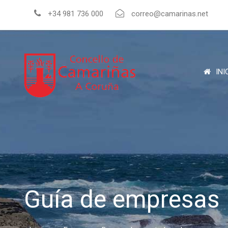
+34 981 736 000
correo@camarinas.net
INI
Guía de empresas