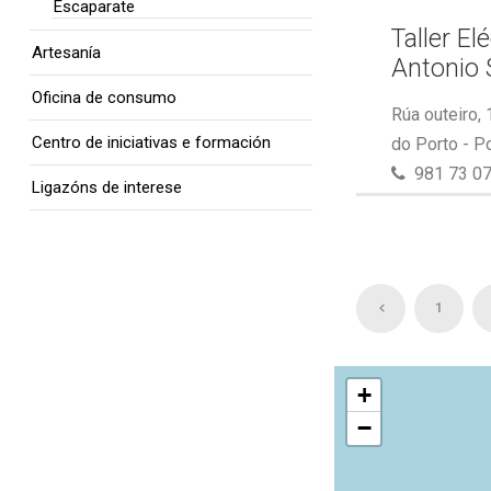
Escaparate
Taller El
Artesanía
Antonio 
Oficina de consumo
Rúa outeiro,
Centro de iniciativas e formación
do Porto - P
981 73 07
Ligazóns de interese
1
+
−