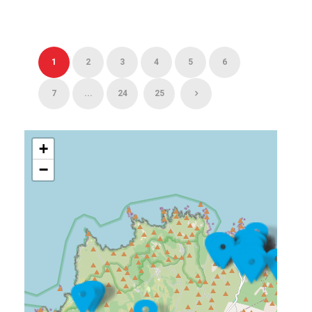
1
2
3
4
5
6
7
...
24
25
+
−