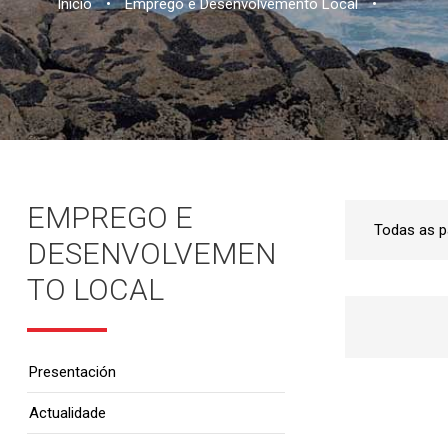
Inicio
•
Emprego e Desenvolvemento Local
•
EMPREGO E
DESENVOLVEMEN
TO LOCAL
Presentación
Actualidade