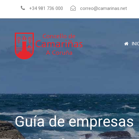
+34 981 736 000
correo@camarinas.net
INI
Guía de empresas