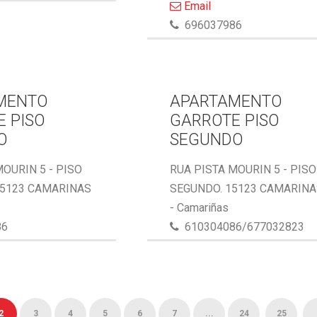
Email
696037986
MENTO
APARTAMENTO
 PISO
GARROTE PISO
O
SEGUNDO
MOURIN 5 - PISO
RUA PISTA MOURIN 5 - PISO
15123 CAMARINAS
SEGUNDO. 15123 CAMARIN
- Camariñas
86
610304086/677032823
2
3
4
5
6
7
...
24
25