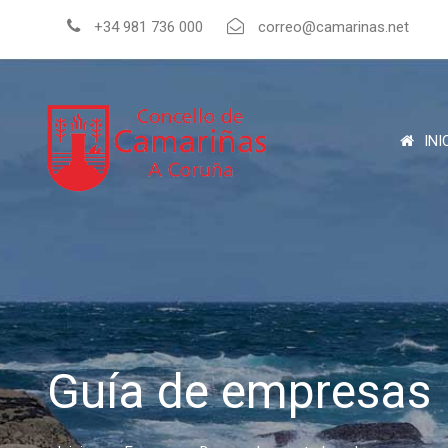
+34 981 736 000
correo@camarinas.net
INI
Guía de empresas