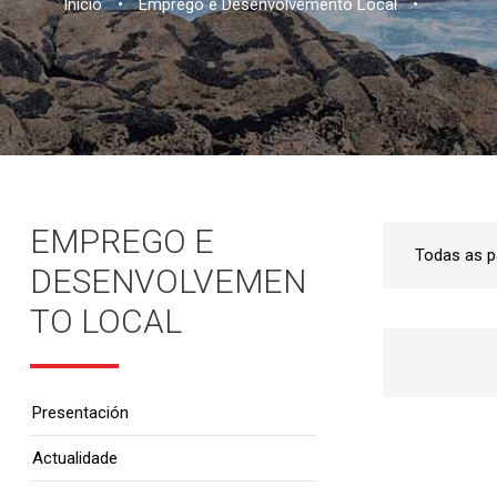
Inicio
•
Emprego e Desenvolvemento Local
•
EMPREGO E
DESENVOLVEMEN
TO LOCAL
Presentación
Actualidade