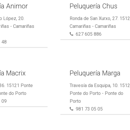
ía Animor
Peluquería Chus
o López, 20.
Ronda de San Xurxo, 27. 151
iñas - Camariñas
Camariñas - Camariñas
627 605 886
 48
ía Macrix
Peluquería Marga
 36. 15121 Ponte
Travesía da Esquipa, 10. 151
onte do Porto
Ponte do Porto - Ponte do
 09
Porto
981 73 05 05