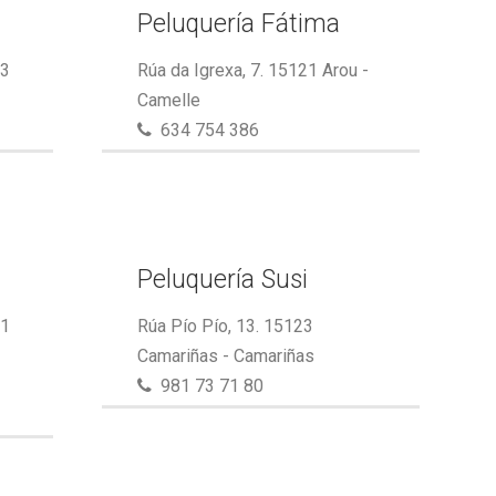
Peluquería Fátima
23
Rúa da Igrexa, 7. 15121 Arou -
Camelle
634 754 386
Peluquería Susi
21
Rúa Pío Pío, 13. 15123
Camariñas - Camariñas
981 73 71 80