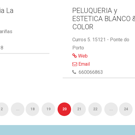
ia La
PELUQUERIA y
ESTETICA BLANCO 
COLOR
ariñas
Curros 5. 15121 - Ponte do
18
Porto
Web
Email
660066863
2
...
18
19
20
21
22
...
24