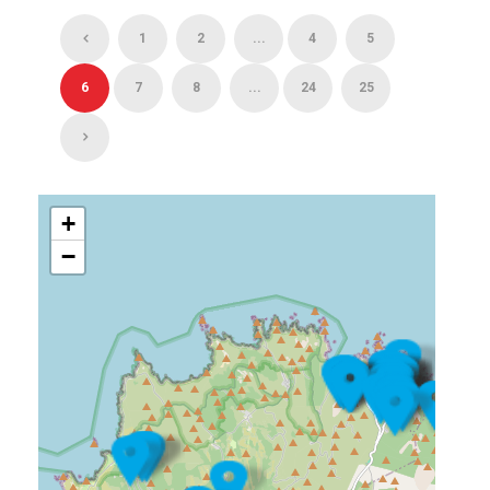
1
2
...
4
5
6
7
8
...
24
25
+
−