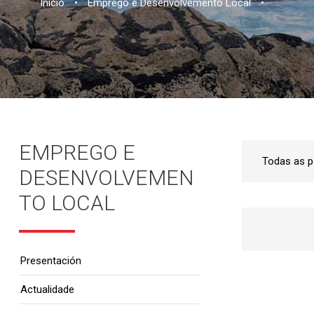
Inicio
•
Emprego e Desenvolvemento Local
•
EMPREGO E
DESENVOLVEMEN
TO LOCAL
Presentación
Actualidade