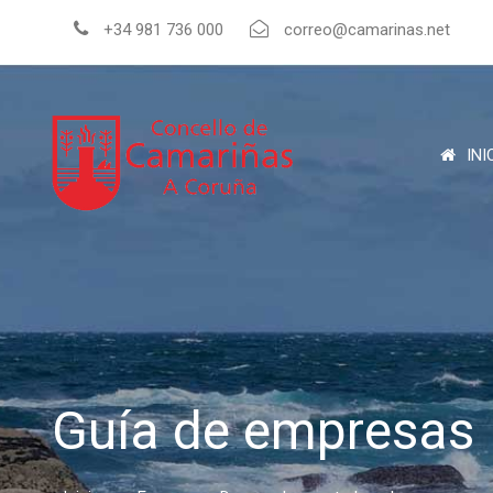
+34 981 736 000
correo@camarinas.net
INI
Guía de empresas