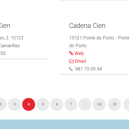
Cien
Cadena Cien
n, 2. 15123
15121 Ponte do Porto - Pont
 Camariñas
do Porto
950
Web
Email
981 73 09 44
2
3
4
5
6
7
...
24
25