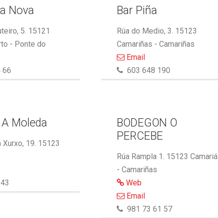
ma Nova
Bar Piña
eiro, 5. 15121
Rúa do Medio, 3. 15123
to - Ponte do
Camariñas - Camariñas
Email
 66
603 648 190
 A Moleda
BODEGON O
PERCEBE
 Xurxo, 19. 15123
Rúa Rampla 1. 15123 Camari
- Camariñas
143
Web
Email
981 73 61 57