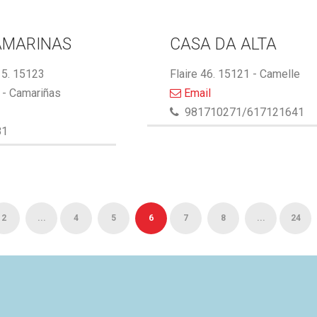
AMARINAS
CASA DA ALTA
5. 15123
Flaire 46. 15121 - Camelle
- Camariñas
Email
981710271/617121641
81
2
...
4
5
6
7
8
...
24