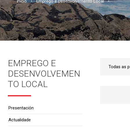
Inicio
•
Emprego e Desenvolvemento Local
•
EMPREGO E
DESENVOLVEMEN
TO LOCAL
Presentación
Actualidade