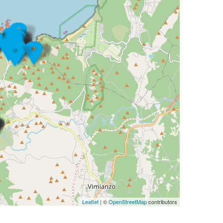
Leaflet
| ©
OpenStreetMap
contributors