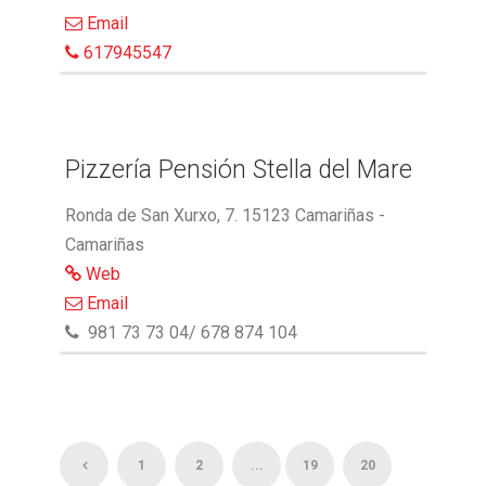
Email
617945547
Pizzería Pensión Stella del Mare
Ronda de San Xurxo, 7. 15123 Camariñas -
Camariñas
Web
Email
981 73 73 04/ 678 874 104
1
2
...
19
20