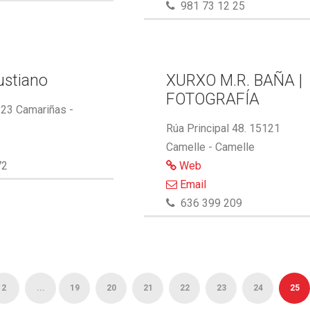
981 73 12 25
ustiano
XURXO M.R. BAÑA |
FOTOGRAFÍA
123 Camariñas -
Rúa Principal 48. 15121
Camelle - Camelle
72
Web
Email
636 399 209
2
...
19
20
21
22
23
24
25