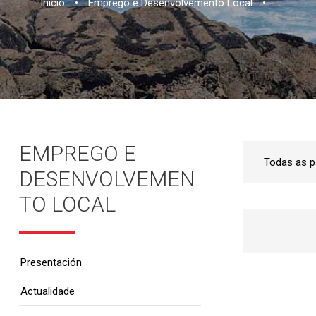
Inicio
•
Emprego e Desenvolvemento Local
•
EMPREGO E
DESENVOLVEMEN
TO LOCAL
Presentación
Actualidade