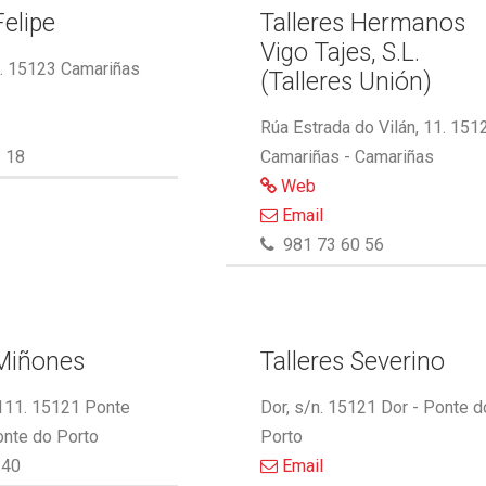
Felipe
Talleres Hermanos
Vigo Tajes, S.L.
2. 15123 Camariñas
(Talleres Unión)
Rúa Estrada do Vilán, 11. 151
 18
Camariñas - Camariñas
Web
Email
981 73 60 56
 Miñones
Talleres Severino
 111. 15121 Ponte
Dor, s/n. 15121 Dor - Ponte d
onte do Porto
Porto
340
Email