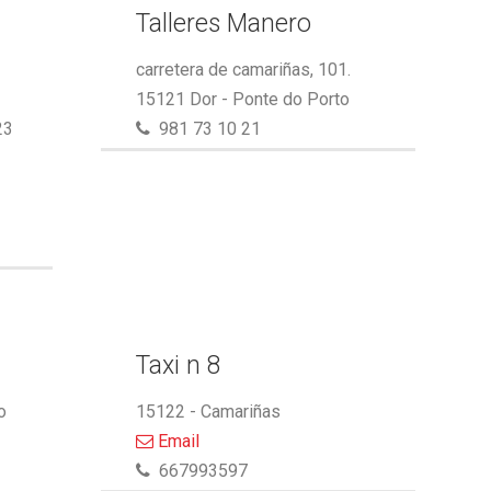
Talleres Manero
carretera de camariñas, 101.
15121 Dor - Ponte do Porto
23
981 73 10 21
Taxi n 8
o
15122 - Camariñas
Email
667993597