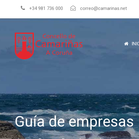
+34 981 736 000
correo@camarinas.net
INI
Guía de empresas