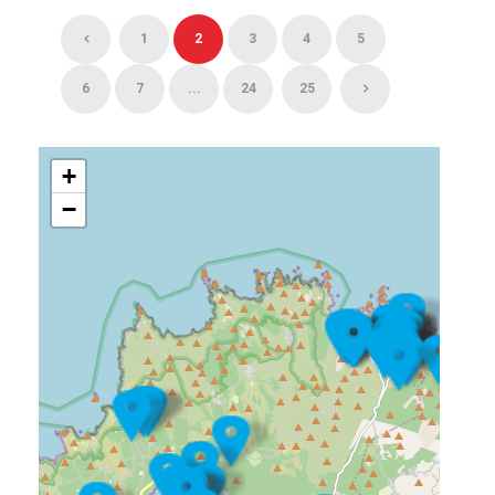
1
2
3
4
5
6
7
...
24
25
+
−