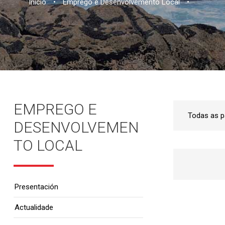
Inicio
•
Emprego e Desenvolvemento Local
•
EMPREGO E
DESENVOLVEMEN
TO LOCAL
Presentación
Actualidade