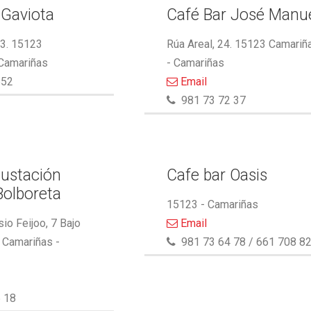
 Gaviota
Café Bar José Manu
13. 15123
Rúa Areal, 24. 15123 Camariñ
 Camariñas
- Camariñas
552
Email
981 73 72 37
ustación
Cafe bar Oasis
Bolboreta
15123 - Camariñas
io Feijoo, 7 Bajo
Email
 Camariñas -
981 73 64 78 / 661 708 8
 18