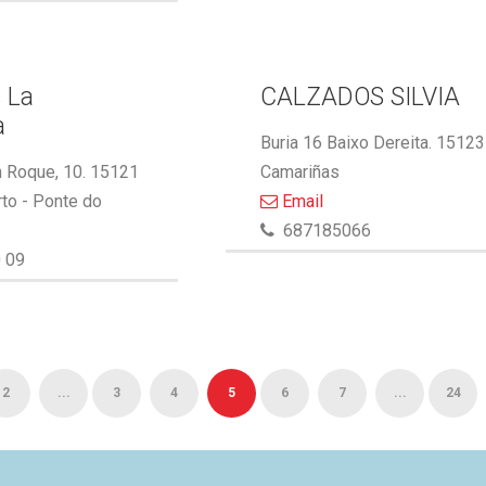
 La
CALZADOS SILVIA
a
Buria 16 Baixo Dereita. 15123
 Roque, 10. 15121
Camariñas
to - Ponte do
Email
687185066
 09
2
...
3
4
5
6
7
...
24