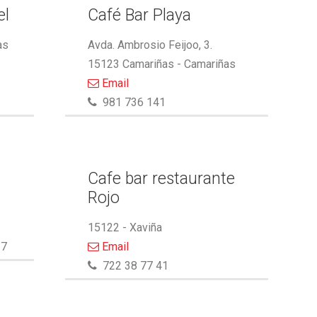
el
Café Bar Playa
as
Avda. Ambrosio Feijoo, 3.
15123 Camariñas - Camariñas
Email
981 736 141
Cafe bar restaurante
Rojo
15122 - Xaviña
27
Email
722 38 77 41