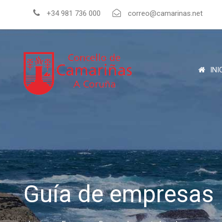
+34 981 736 000
correo@camarinas.net
INI
Guía de empresas