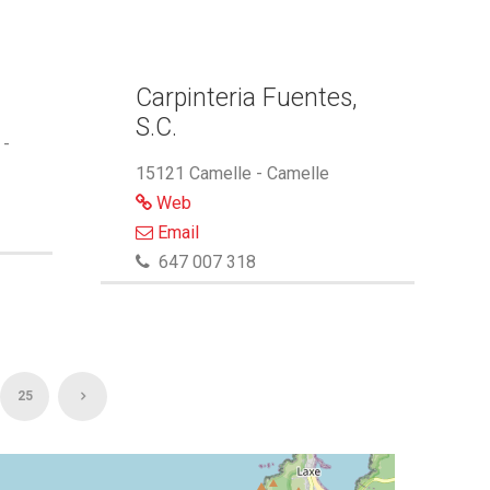
Carpinteria Fuentes,
S.C.
 -
15121 Camelle - Camelle
Web
Email
647 007 318
25