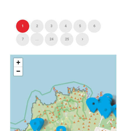
1
2
3
4
5
6
7
...
24
25
+
−