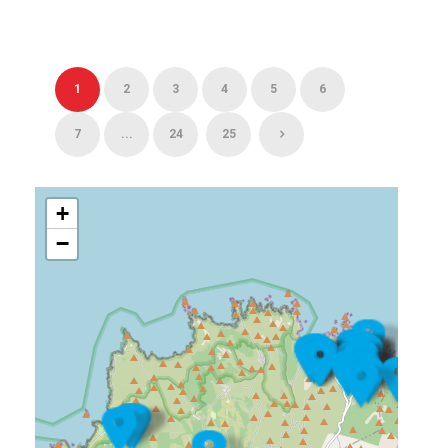
1
2
3
4
5
6
7
...
24
25
+
−