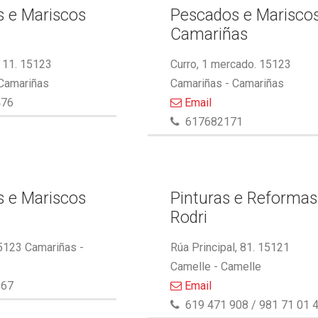
 e Mariscos
Pescados e Marisco
Camariñas
 11. 15123
Curro, 1 mercado. 15123
 Camariñas
Camariñas - Camariñas
476
Email
617682171
 e Mariscos
Pinturas e Reformas
Rodri
5123 Camariñas -
Rúa Principal, 81. 15121
Camelle - Camelle
867
Email
619 471 908 / 981 71 01 