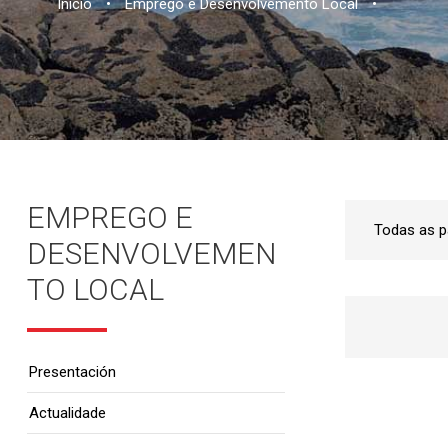
Inicio
•
Emprego e Desenvolvemento Local
•
EMPREGO E
DESENVOLVEMEN
TO LOCAL
Presentación
Actualidade