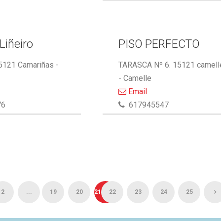
Liñeiro
PISO PERFECTO
15121 Camariñas -
TARASCA Nº 6. 15121 camell
- Camelle
Email
76
617945547
2
...
19
20
21
22
23
24
25