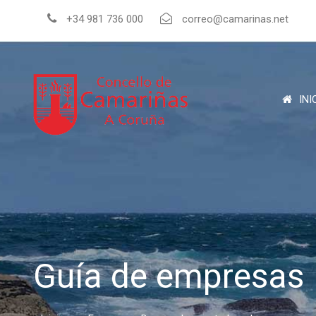
+34 981 736 000
correo@camarinas.net
INI
Guía de empresas