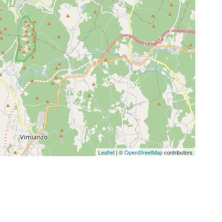
Leaflet
| ©
OpenStreetMap
contributors