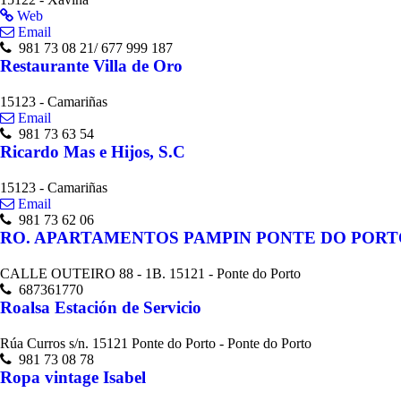
Web
Email
981 73 08 21/ 677 999 187
Restaurante Villa de Oro
15123 - Camariñas
Email
981 73 63 54
Ricardo Mas e Hijos, S.C
15123 - Camariñas
Email
981 73 62 06
RO. APARTAMENTOS PAMPIN PONTE DO PORT
CALLE OUTEIRO 88 - 1B. 15121 - Ponte do Porto
687361770
Roalsa Estación de Servicio
Rúa Curros s/n. 15121 Ponte do Porto - Ponte do Porto
981 73 08 78
Ropa vintage Isabel