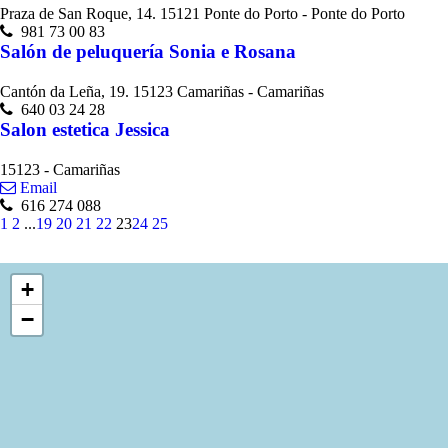
Praza de San Roque, 14. 15121 Ponte do Porto - Ponte do Porto
981 73 00 83
Salón de peluquería Sonia e Rosana
Cantón da Leña, 19. 15123 Camariñas - Camariñas
640 03 24 28
Salon estetica Jessica
15123 - Camariñas
Email
616 274 088
1
2
...
19
20
21
22
23
24
25
+
−