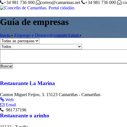
+34 981 736 000
correo@camarinas.net
+34 981 736 000
co
Guía de empresas
Inicio
•
Emprego e Desenvolvemento Local
•
Buscar
Restaurante La Marina
Canton Miguel Feijoo, 3. 15123 Camariñas - Camariñas
Web
Email
981737196
Restaurante o arinho
15122 - Xaviña