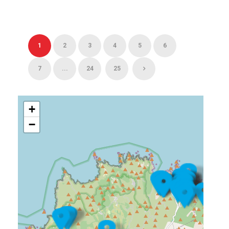
1
2
3
4
5
6
7
...
24
25
+
−