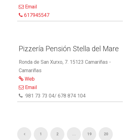
Email
617945547
Pizzería Pensión Stella del Mare
Ronda de San Xurxo, 7. 15123 Camariñas -
Camariñas
Web
Email
981 73 73 04/ 678 874 104
1
2
...
19
20