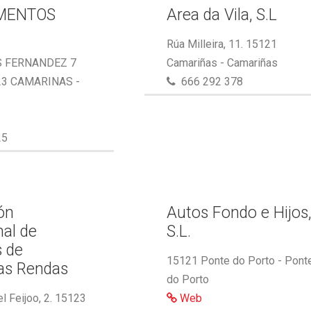
MENTOS
Area da Vila, S.L
Rúa Milleira, 11. 15121
S FERNANDEZ 7
Camariñas - Camariñas
23 CAMARINAS -
666 292 378
25
ón
Autos Fondo e Hijos
nal de
S.L.
s de
15121 Ponte do Porto - Pont
as Rendas
do Porto
l Feijoo, 2. 15123
Web