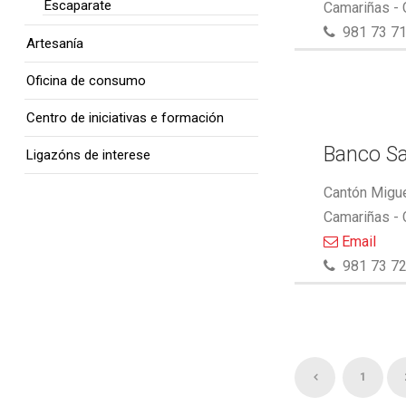
Escaparate
Camariñas -
981 73 71
Artesanía
Oficina de consumo
Centro de iniciativas e formación
Banco S
Ligazóns de interese
Cantón Migue
Camariñas -
Email
981 73 72
1