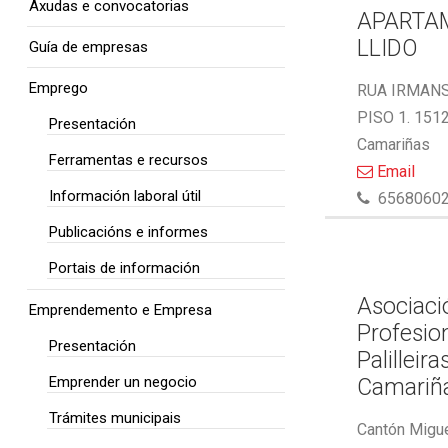
Axudas e convocatorias
APARTA
LLIDO
Guía de empresas
Emprego
RUA IRMAN
PISO 1. 151
Presentación
Camariñas
Ferramentas e recursos
Email
Información laboral útil
6568060
Publicacións e informes
Portais de información
Asociaci
Emprendemento e Empresa
Profesio
Presentación
Palilleira
Emprender un negocio
Camariñ
Trámites municipais
Cantón Migue