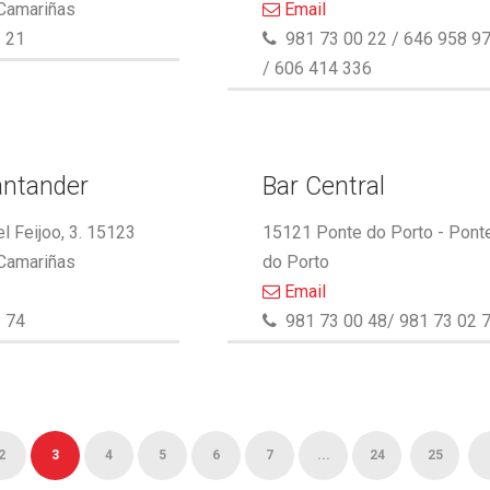
 Camariñas
Email
 21
981 73 00 22 / 646 958 9
/ 606 414 336
antander
Bar Central
l Feijoo, 3. 15123
15121 Ponte do Porto - Pont
 Camariñas
do Porto
Email
 74
981 73 00 48/ 981 73 02 
2
3
4
5
6
7
...
24
25