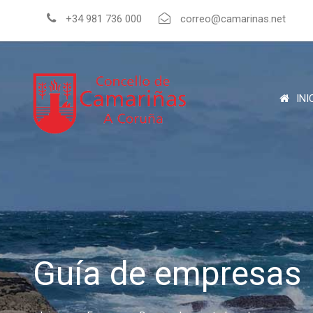
+34 981 736 000
correo@camarinas.net
INI
Guía de empresas