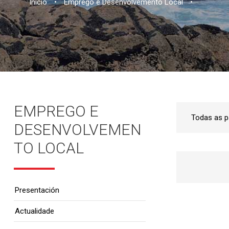
Inicio
•
Emprego e Desenvolvemento Local
•
EMPREGO E
DESENVOLVEMEN
TO LOCAL
Presentación
Actualidade