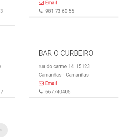
Email
73
981 73 60 55
BAR O CURBEIRO
e
rua do carme 14. 15123
Camariñas - Camariñas
Email
77
667740405