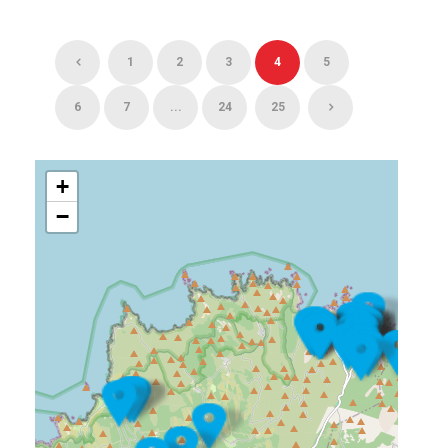
1
2
3
4
5
6
7
...
24
25
+
−