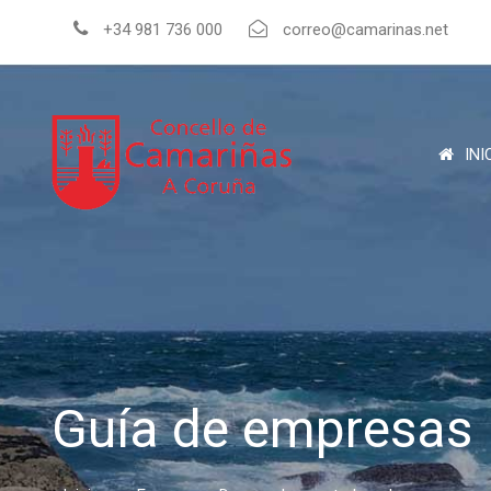
+34 981 736 000
correo@camarinas.net
INI
Guía de empresas