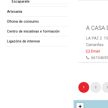
Escaparate
Artesanía
Oficina de consumo
A CASA 
Centro de iniciativas e formación
LA PAZ 2. 1
Ligazóns de interese
Camariñas
Email
6615469
1
2
+