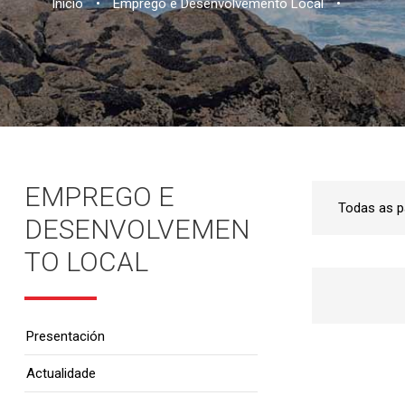
Inicio
•
Emprego e Desenvolvemento Local
•
EMPREGO E
DESENVOLVEMEN
TO LOCAL
Presentación
Actualidade