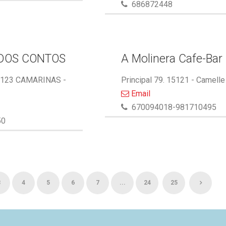
686872448
DOS CONTOS
A Molinera Cafe-Bar
5123 CAMARINAS -
Principal 79. 15121 - Camelle
Email
670094018-981710495
50
3
4
5
6
7
...
24
25