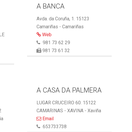
A BANCA
Avda. da Coruña, 1. 15123
Camariñas - Camariñas
LE
Web
981 73 62 29
981 73 61 32
A CASA DA PALMERA
LUGAR CRUCEIRO 60. 15122
2
CAMARINAS - XAVINA - Xaviña
ña
Email
653733738