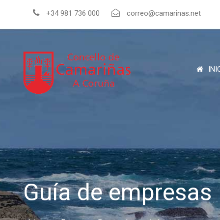
+34 981 736 000
correo@camarinas.net
INI
Guía de empresas