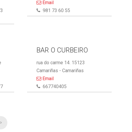
Email
73
981 73 60 55
BAR O CURBEIRO
e
rua do carme 14. 15123
Camariñas - Camariñas
Email
77
667740405