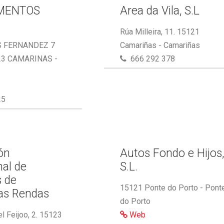
MENTOS
Area da Vila, S.L
Rúa Milleira, 11. 15121
S FERNANDEZ 7
Camariñas - Camariñas
23 CAMARINAS -
666 292 378
25
ón
Autos Fondo e Hijos
nal de
S.L.
s de
15121 Ponte do Porto - Pont
as Rendas
do Porto
l Feijoo, 2. 15123
Web