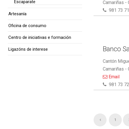
Escaparate
Camariñas -
981 73 71
Artesanía
Oficina de consumo
Centro de iniciativas e formación
Banco S
Ligazóns de interese
Cantón Migue
Camariñas -
Email
981 73 72
1