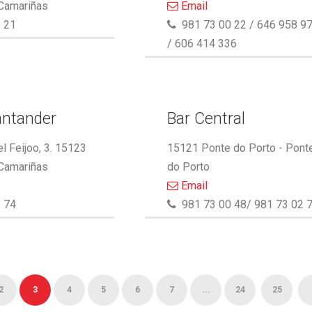
 Camariñas
Email
 21
981 73 00 22 / 646 958 9
/ 606 414 336
antander
Bar Central
l Feijoo, 3. 15123
15121 Ponte do Porto - Pont
 Camariñas
do Porto
Email
 74
981 73 00 48/ 981 73 02 
2
3
4
5
6
7
...
24
25