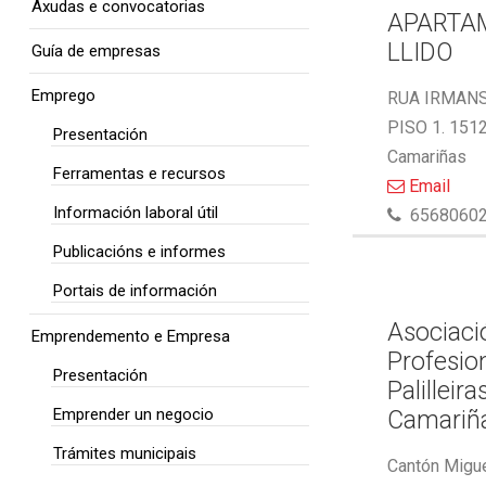
Axudas e convocatorias
APARTA
LLIDO
Guía de empresas
Emprego
RUA IRMAN
PISO 1. 151
Presentación
Camariñas
Ferramentas e recursos
Email
Información laboral útil
6568060
Publicacións e informes
Portais de información
Asociaci
Emprendemento e Empresa
Profesio
Presentación
Palilleira
Emprender un negocio
Camariñ
Trámites municipais
Cantón Migue