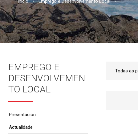
Inicio
•
Emprego e Desenvolvemento Local
•
EMPREGO E
DESENVOLVEMEN
TO LOCAL
Presentación
Actualidade