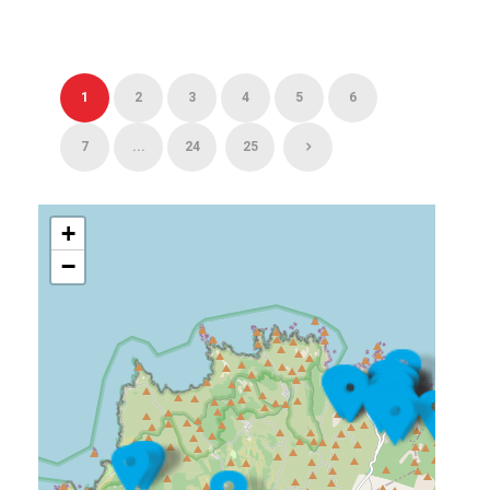
1
2
3
4
5
6
7
...
24
25
+
−