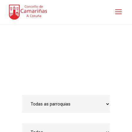
Guía de empresas
Inicio
•
Emprego e Desenvolvemento Local
•