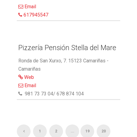
Email
617945547
Pizzería Pensión Stella del Mare
Ronda de San Xurxo, 7. 15123 Camariñas -
Camariñas
Web
Email
981 73 73 04/ 678 874 104
1
2
...
19
20