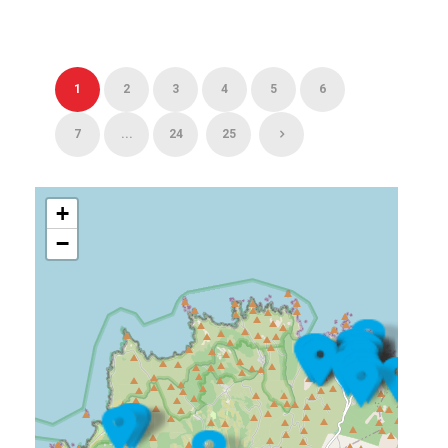
1
2
3
4
5
6
7
...
24
25
+
−