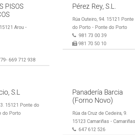
S PISOS
Pérez Rey, S.L.
COS
Rúa Outeiro, 94. 15121 Ponte
 15121 Arou -
do Porto - Ponte do Porto
981 73 00 39
981 70 50 10
79- 669 712 938
io, S.L
Panadería Barcia
(Forno Novo)
53. 15121 Ponte do
e do Porto
Rúa da Cruz de Cedeira, 9.
15123 Camariñas - Camariña
647 612 526