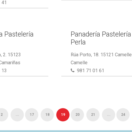
 41
a Pastelería
Panadería Pastelería
Perla
, 2. 15123
Rúa Porto, 18. 15121 Camelle
 Camariñas
Camelle
 13
981 71 01 61
2
...
17
18
19
20
21
...
24