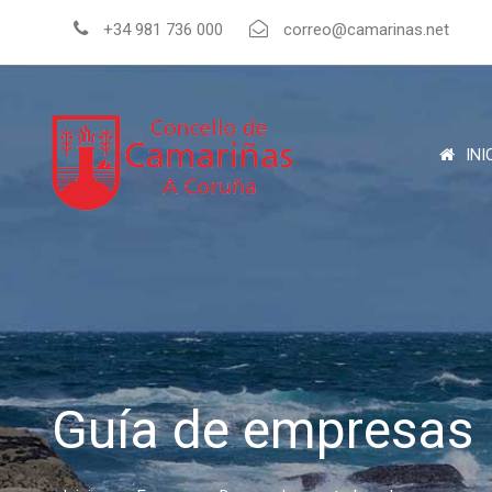
+34 981 736 000
correo@camarinas.net
INI
Guía de empresas