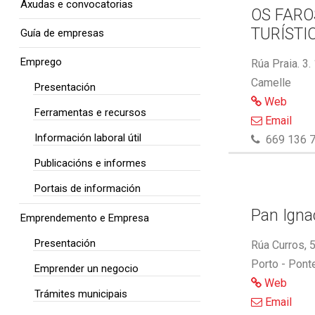
Axudas e convocatorias
OS FARO
TURÍSTI
Guía de empresas
Emprego
Rúa Praia. 3.
Camelle
Presentación
Web
Ferramentas e recursos
Email
Información laboral útil
669 136 7
Publicacións e informes
Portais de información
Pan Ignac
Emprendemento e Empresa
Presentación
Rúa Curros, 
Porto - Pont
Emprender un negocio
Web
Trámites municipais
Email