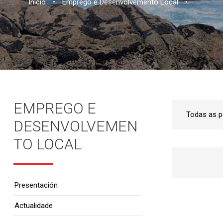
Inicio
•
Emprego e Desenvolvemento Local
•
EMPREGO E
DESENVOLVEMEN
TO LOCAL
Presentación
Actualidade