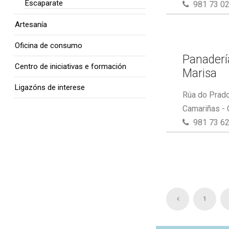
Escaparate
981 73 02
Artesanía
Oficina de consumo
Panaderí
Centro de iniciativas e formación
Marisa
Ligazóns de interese
Rúa do Prado
Camariñas -
981 73 62
1