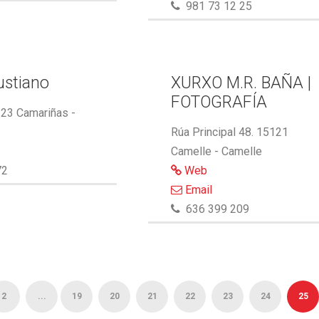
981 73 12 25
ustiano
XURXO M.R. BAÑA |
FOTOGRAFÍA
123 Camariñas -
Rúa Principal 48. 15121
Camelle - Camelle
72
Web
Email
636 399 209
2
...
19
20
21
22
23
24
25