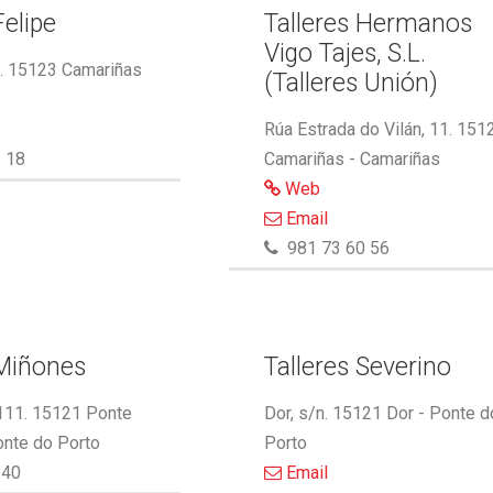
Felipe
Talleres Hermanos
Vigo Tajes, S.L.
2. 15123 Camariñas
(Talleres Unión)
Rúa Estrada do Vilán, 11. 151
 18
Camariñas - Camariñas
Web
Email
981 73 60 56
 Miñones
Talleres Severino
 111. 15121 Ponte
Dor, s/n. 15121 Dor - Ponte d
onte do Porto
Porto
340
Email