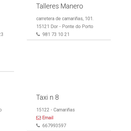
Talleres Manero
carretera de camariñas, 101.
15121 Dor - Ponte do Porto
23
981 73 10 21
Taxi n 8
o
15122 - Camariñas
Email
667993597