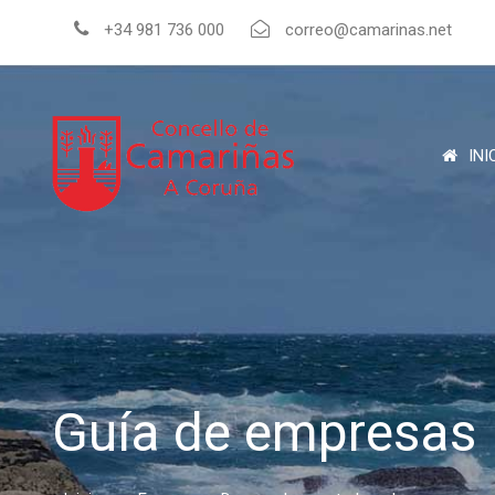
+34 981 736 000
correo@camarinas.net
INI
Guía de empresas