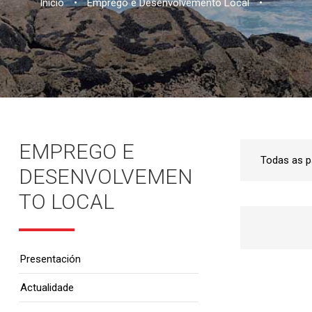
Inicio
•
Emprego e Desenvolvemento Local
•
EMPREGO E
DESENVOLVEMEN
TO LOCAL
Presentación
Actualidade